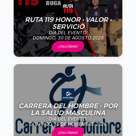
RUTA 119 HONOR • VALOR •
SERVICIO
DÍA DEL EVENTO:
DOMINGO, 30 DE AGOSTO 2026
¡Inscríbete!
CARRERA DEL HOMBRE - POR
LA SALUD MASCULINA
DÍA DEL EVENTO:
DOMINGO, 15 DE NOVIEMBRE 2026
¡Inscríbete!